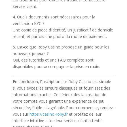
service client.
4. Quels documents sont nécessaires pour la
vérification KYC ?
Une copie de pièce d’identité, un justificatif de domicile
récent, et parfois une photo du mode de paiement.
5. Est-ce que Roby Casino propose un guide pour les
nouveaux joueurs ?
Oui, des tutoriels et une FAQ complète sont
disponibles pour accompagner la prise en main.
En conclusion, l’inscription sur Roby Casino est simple
si vous évitez les erreurs classiques et fournissez des
informations exactes. Ce sérieux dès la création de
votre compte vous garantit une expérience de jeu
sécurisée, fluide et agréable. Pour commencer, rendez-
vous sur
https://casino-roby.fr
et profitez de leur
interface intuitive et de leur service client attentif.