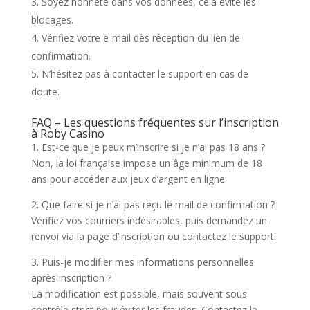
Soyez honnête dans vos données, cela évite les
blocages.
Vérifiez votre e-mail dès réception du lien de
confirmation.
N’hésitez pas à contacter le support en cas de
doute.
FAQ – Les questions fréquentes sur l’inscription
à Roby Casino
1. Est-ce que je peux m’inscrire si je n’ai pas 18 ans ?
Non, la loi française impose un âge minimum de 18
ans pour accéder aux jeux d’argent en ligne.
2. Que faire si je n’ai pas reçu le mail de confirmation ?
Vérifiez vos courriers indésirables, puis demandez un
renvoi via la page d’inscription ou contactez le support.
3. Puis-je modifier mes informations personnelles
après inscription ?
La modification est possible, mais souvent sous
contrôle strict pour éviter les fraudes. Contactez le