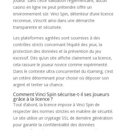
joueur. Sans cette validation réglementaire, aucun
casino en ligne ne peut prétendre offrir un
environnement sûr. Vinci Spin, détenteur d’une licence
reconnue, s’inscrit ainsi dans une démarche
transparente et sécurisée.
Les plateformes agréées sont soumises à des
contrôles stricts concernant l’équité des jeux, la
protection des données et la prévention du jeu
excessif. Dès qu’un site affiche clairement sa licence,
cela rassure le joueur novice comme expérimenté.
Dans le contexte ultra concurrentiel du iGaming, c’est
un critère déterminant pour choisir où déposer son
argent et tenter sa chance.
Comment Vinci Spin sécurise-t-il ses joueurs
grâce à la licence ?
Tout d’abord, la licence impose à Vinci Spin de
respecter des normes strictes en matière de sécurité.
Le site utilise un cryptage SSL de dernière génération
pour garantir la confidentialité des données